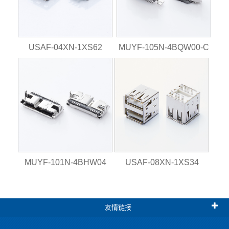
USAF-04XN-1XS62
MUYF-105N-4BQW00-C
MUYF-101N-4BHW04
USAF-08XN-1XS34
友情链接