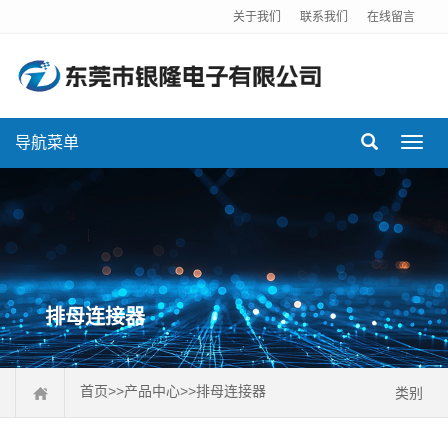
关于我们
联系我们
在线留言
导航菜单
Toggl
navig
排母连接器
首页
>>
产品中心
>>
排母连接器
类别
排针连接器
排母连接器
DC插座
FPC连接器
USB连接器