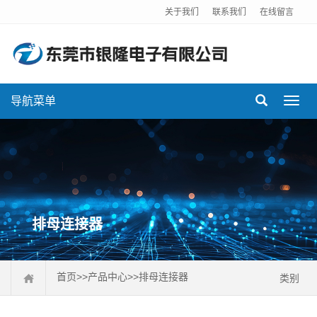
关于我们
联系我们
在线留言
导航菜单
Toggl
navig
排母连接器
首页
>>
产品中心
>>
排母连接器
类别
排针连接器
排母连接器
DC插座
FPC连接器
USB连接器